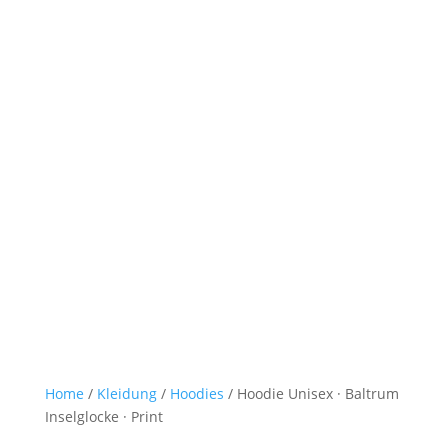
Lädchen
0-Artikel
Home
/
Kleidung
/
Hoodies
/ Hoodie Unisex · Baltrum
Inselglocke · Print