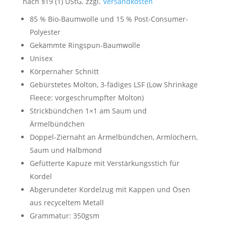
nach §19 (1) UStG.
zzgl.
Versandkosten
85 % Bio-Baumwolle und 15 % Post-Consumer-
Polyester
Gekämmte Ringspun-Baumwolle
Unisex
Körpernaher Schnitt
Gebürstetes Molton, 3-fädiges LSF (Low Shrinkage
Fleece: vorgeschrumpfter Molton)
Strickbündchen 1×1 am Saum und
Ärmelbündchen
Doppel-Ziernaht an Ärmelbündchen, Armlöchern,
Saum und Halbmond
Gefütterte Kapuze mit Verstärkungsstich für
Kordel
Abgerundeter Kordelzug mit Kappen und Ösen
aus recyceltem Metall
Grammatur: 350gsm