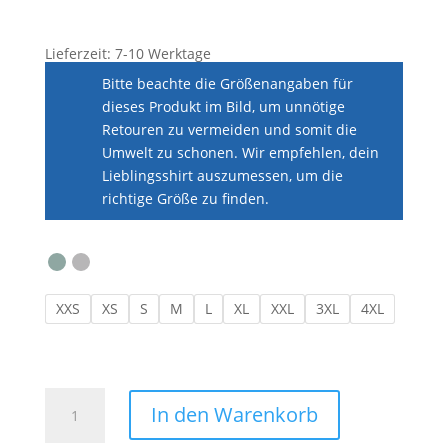
Lieferzeit:
7-10 Werktage
Bitte beachte die Größenangaben für
dieses Produkt im Bild, um unnötige
Retouren zu vermeiden und somit die
Umwelt zu schonen. Wir empfehlen, dein
Lieblingsshirt auszumessen, um die
richtige Größe zu finden.
XXS
XS
S
M
L
XL
XXL
3XL
4XL
Hoodie
In den Warenkorb
Unisex
·