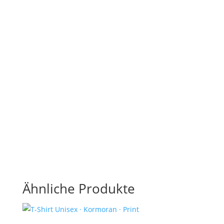
Schnitt? Kein Problem!
Bei Wellen & Watt bieten wir dir die
Möglichkeit, ganz individuelle und
persönliche Textilien anfertigen zu lassen. Ob
bedruckte Textilien in deiner Lieblingsfarbe,
bestickte Accessoires mit Sonderwünschen
oder andere maritime Mitbringsel – schreibe
uns einfach eine
Nachricht
! Wir fertigen dein
Unikat gerne nach deinen Vorgaben.
Ähnliche Produkte